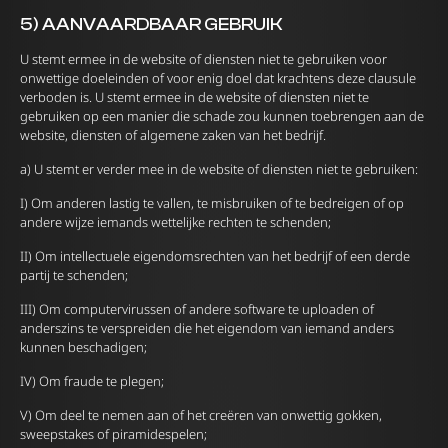
5) AANVAARDBAAR GEBRUIK
U stemt ermee in de website of diensten niet te gebruiken voor
onwettige doeleinden of voor enig doel dat krachtens deze clausule
verboden is. U stemt ermee in de website of diensten niet te
gebruiken op een manier die schade zou kunnen toebrengen aan de
website, diensten of algemene zaken van het bedrijf.
a) U stemt er verder mee in de website of diensten niet te gebruiken:
I) Om anderen lastig te vallen, te misbruiken of te bedreigen of op
andere wijze iemands wettelijke rechten te schenden;
II) Om intellectuele eigendomsrechten van het bedrijf of een derde
partij te schenden;
III) Om computervirussen of andere software te uploaden of
anderszins te verspreiden die het eigendom van iemand anders
kunnen beschadigen;
IV) Om fraude te plegen;
V) Om deel te nemen aan of het creëren van onwettig gokken,
sweepstakes of piramidespelen;