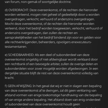
van forum, non-gemak of soortgelijke doctrine.
d) OVERDRACHT: Deze overeenkomst, of de rechten die hieronder
worden verleend, mogen niet geheel of gedeeltelijk door u worden
overgedragen, verkocht, verhuurd of anderszins overgedragen.
Mocht deze overeenkomst, of de rechten die hieronder worden
verleend, door het bedrijf worden toegewezen, verkocht, verhuurd of
anderszins overgedragen, dan zullen de rechten en
aansprakelijkheden van het bedrijf bindend zijn voor en gelden voor
alle rechtverkrijgenden, beheerders, opvolgers enexecuteurs-
testamentairen.
e) SCHEIDBAARHEID: Als een deel of subonderdeel van deze
overeenkomst ongeldig of niet-afdwingbaar wordt verklaard door
een rechtbank of een bevoegde arbiter, zullen de overige delen en
subonderdelen voor zover mogelijk worden afgedwongen. In een
dergelijke situatie blijft de rest van deze overeenkomst volledig van
kracht.
f) GEEN AFWIJZING: In het geval dat wij er niet in slagen een bepaling
van deze overeenkomst af te dwingen, zal dit geen verklaring van
afstand vormen van enige toekomstige handhaving van die bepaling
of van enige andere bepaling. Het afstand doen van enig onderdeel
of subonderdeel van deze overeenkomst houdt geen