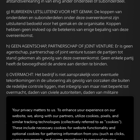
afstandsverklaring in van enig ander onderdeel of subonderdeel.
g) RUBRIEKEN UITSLUITEND VOOR HET GEMAK: De koppen van
onderdelen en subonderdelen onder deze overeenkomst zijn
uitsluitend bedoeld voor het gemak en de organisatie. Koppen
hebben geen invloed op de betekenis van enige bepaling van deze
overeenkomst.
h) GEEN AGENTSCHAP, PARTNERSCHAP OF JOINT VENTURE: Er is geen
agentschap, partnerschap of joint venture tussen de partijen tot
stand gekomen als gevolg van deze overeenkomst. Geen enkele partij
heeft de bevoegdheid de andere aan derden te binden.
i) OVERMACHT: Het bedrijf is niet aansprakelijk voor eventuele
tekortkomingen in de uitvoering als gevolg van oorzaken die buiten
de redelijke controle liggen, met inbegrip van maar niet beperkt tot
overmacht, daden van civiele autoriteiten, daden van militaire
autoriteiten, rellen, embargo's, natuurrampen en natuurrampen, en
andere handelingen die het gevolg kunnen zijn van onvoorziene
omstandigheden.
Your privacy matters to us. To enhance your experience on our
website, we, along with our partners, utilize cookies, pixels, and
j) ELEKTRONISCHE COMMUNICATIE TOEGESTAAN: Elektronische
similar tracking technologies (collectively referred to as "cookies").
communicatie is toegestaan ​​voor beide partijen onder deze
These include necessary cookies for website functionality and
overeenkomst, inclusief e-mail of fax. Voor vragen of opmerkingen
optional cookies for gathering information from you (such as clicks,
kunt u ons een e-mail sturen op het volgende adres:
cursor movements, and screen recordings) to personalize your