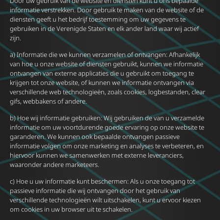
Door uw gebruik van de website en diensten kunt u ons bepaalde
informatie verstrekken. Door gebruik te maken van de website of de
diensten geeft u het bedrijf toestemming om uw gegevens te
gebruiken in de Verenigde Staten en elk ander land waar wij actief
zijn.
a) Informatie die we kunnen verzamelen of ontvangen: Afhankelijk
van hoe u onze website of diensten gebruikt, kunnen we informatie
ontvangen van externe applicaties die u gebruikt om toegang te
krijgen tot onze website, of kunnen we informatie ontvangen via
verschillende web technologieën, zoals cookies, logbestanden, clear
gifs, webbakens of andere.
b) Hoe wij informatie gebruiken: Wij gebruiken de van u verzamelde
informatie om uw voortdurende goede ervaring op onze website te
garanderen. We kunnen ook bepaalde ontvangen passieve
informatie volgen om onze marketing en analyses te verbeteren, en
hiervoor kunnen we samenwerken met externe leveranciers,
waaronder andere marketeers.
c) Hoe u uw informatie kunt beschermen: Als u onze toegang tot
passieve informatie die wij ontvangen door het gebruik van
verschillende technologieën wilt uitschakelen, kunt u ervoor kiezen
om cookies in uw browser uit te schakelen.