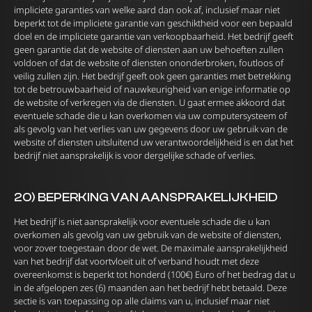
impliciete garanties van welke aard dan ook af, inclusief maar niet
beperkt tot de impliciete garantie van geschiktheid voor een bepaald
doel en de impliciete garantie van verkoopbaarheid. Het bedrijf geeft
geen garantie dat de website of diensten aan uw behoeften zullen
voldoen of dat de website of diensten ononderbroken, foutloos of
veilig zullen zijn. Het bedrijf geeft ook geen garanties met betrekking
tot de betrouwbaarheid of nauwkeurigheid van enige informatie op
de website of verkregen via de diensten. U gaat ermee akkoord dat
eventuele schade die u kan overkomen via uw computersysteem of
als gevolg van het verlies van uw gegevens door uw gebruik van de
website of diensten uitsluitend uw verantwoordelijkheid is en dat het
bedrijf niet aansprakelijk is voor dergelijke schade of verlies.
20) BEPERKING VAN AANSPRAKELIJKHEID
Het bedrijf is niet aansprakelijk voor eventuele schade die u kan
overkomen als gevolg van uw gebruik van de website of diensten,
voor zover toegestaan ​​door de wet. De maximale aansprakelijkheid
van het bedrijf dat voortvloeit uit of verband houdt met deze
overeenkomst is beperkt tot honderd (100€) Euro of het bedrag dat u
in de afgelopen zes (6) maanden aan het bedrijf hebt betaald. Deze
sectie is van toepassing op alle claims van u, inclusief maar niet