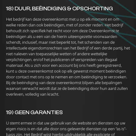
18) DUUR, BEËINDIGING & OPSCHORTING
Het bedrijf kan deze overeenkomst met u op elk moment en om
welke reden dan ook beëindigen, met of zonder reden. Het bedrijf
behoudt zich specifiek het recht voor om deze Overeenkomst te
beëindigen als u een van de hierin uiteengezette voorwaarden
schendt, inclusief, maar niet beperkt tot, het schenden van de
intellectuele eigendomsrechten van het Bedrijf of een derde partij, het
niet naleven van toepasselijke wetten of andere wettelijke
verplichtingen. en/of het publiceren of verspreiden van illegaal
materiaal. Als u zich voor een account bij ons heeft geregistreerd,
kunt u deze overeenkomst ook op elk gewenst moment beëindigen
door contact met ons op te nemen en om beëindiging te verzoeken.
Bij de beëindiging van deze overeenkomst blijven alle bepalingen
waarvan verwacht wordt dat ze de beëindiging door hun aard zullen
overleven, volledig van kracht.
19) GEEN GARANTIES
U stemt ermee in dat uw gebruik van de website en diensten op uw
eigen risico is en dat alle door ons geleverde diensten op een “as is”-
basis zijn. Het Bedrijf wijst hierbij uitdrukkelijk alle expliciete of