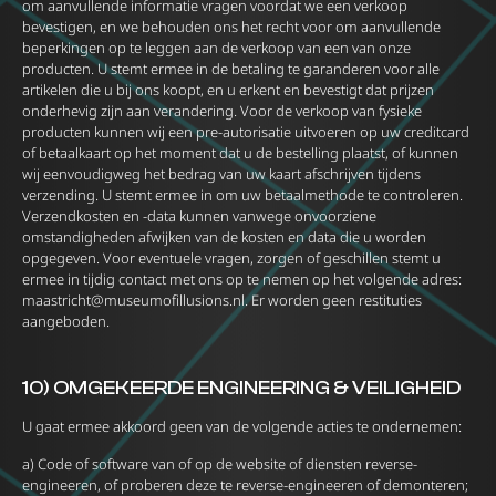
om aanvullende informatie vragen voordat we een verkoop
bevestigen, en we behouden ons het recht voor om aanvullende
beperkingen op te leggen aan de verkoop van een van onze
producten. U stemt ermee in de betaling te garanderen voor alle
artikelen die u bij ons koopt, en u erkent en bevestigt dat prijzen
onderhevig zijn aan verandering. Voor de verkoop van fysieke
producten kunnen wij een pre-autorisatie uitvoeren op uw creditcard
of betaalkaart op het moment dat u de bestelling plaatst, of kunnen
wij eenvoudigweg het bedrag van uw kaart afschrijven tijdens
verzending. U stemt ermee in om uw betaalmethode te controleren.
Verzendkosten en -data kunnen vanwege onvoorziene
omstandigheden afwijken van de kosten en data die u worden
opgegeven. Voor eventuele vragen, zorgen of geschillen stemt u
ermee in tijdig contact met ons op te nemen op het volgende adres:
maastricht@museumofillusions.nl
. Er worden geen restituties
aangeboden.
10) OMGEKEERDE ENGINEERING & VEILIGHEID
U gaat ermee akkoord geen van de volgende acties te ondernemen:
a) Code of software van of op de website of diensten reverse-
engineeren, of proberen deze te reverse-engineeren of demonteren;