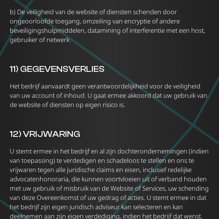
b) De veiligheid van de website of diensten schenden door
ongeoorloofde toegang, omzeiling van encryptie of andere
beveiligingshulpmiddelen, datamining of interferentie met een host,
gebruiker of netwerk.
11) GEGEVENSVERLIES
Het bedrijf aanvaardt geen verantwoordelijkheid voor de veiligheid
van uw account of inhoud. U gaat ermee akkoord dat uw gebruik van
de website of diensten op eigen risico is.
12) VRIJWARING
U stemt ermee in het bedrijf en al zijn dochterondernemingen (indien
van toepassing) te verdedigen en schadeloos te stellen en ons te
vrijwaren tegen alle juridische claims en eisen, inclusief redelijke
advocatenhonoraria, die kunnen voortvloeien uit of verband houden
met uw gebruik of misbruik van de Website of Services, uw schending
van deze Overeenkomst of uw gedrag of acties. U stemt ermee in dat
het bedrijf zijn eigen juridisch adviseur kan selecteren en kan
deelnemen aan zijn eigen verdediging, indien het bedrijf dat wenst.