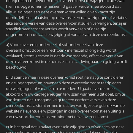
bedrijf het recht heeft om deze overeenkomst te wijzigen of alles wat
hierin is opgenomen te herzien. U gaat er verder mee akkoord dat
alle wijzigingen aan deze overeenkomst volledig van kracht zijn
onmiddellijk na plaatsing op de website en dat wijzigingen of variaties
elke eerdere versie van deze overeenkomst zullen vervangen, tenzij er
specifiek naar eerdere versies wordt verwezen of deze zijn
opgenomen in de laatste wijziging of variatie van deze overeenkomst.
a) Voor zover enig onderdeel of subonderdeel van deze
overeenkomst door een rechtbank ineffectief of ongeldig wordt
verklaard, stemt u ermee in dat de voorgaande, effectieve versie van
deze overeenkomst in de ruimste zin als afdwingbaar en geldig wordt
beschouwd.
b) U stemt ermee in deze overeenkomst routinematig te controleren
en de ingangsdatum bovenaan deze overeenkomst te raadplegen
om wijzigingen of variaties op te merken. U gaat er verder mee
akkoord om uw cachegeheugen te wissen wanneer u dit doet, om te
voorkomen dat u toegang krijgt tot een eerdere versie van deze
overeenkomst. U stemt ermee in dat uw voortgezette gebruik van de
website na eventuele wijzigingen in deze overeenkomst een uiting is
van uw voortdurende instemming met deze overeenkomst.
c) In het geval dat u nalaat eventuele wijzigingen of variaties op deze
overeenkomst te controleren, stemt u ermee in dat een dergelijk