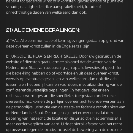
beperkt tot gederfde winst of inkomsten, gevolgschade of punitieve
schade, nalatigheid, strikte aansprakelijkheid, fraude of
onrechtmatige daden van welke aard dan ook.
21) ALGEMENE BEPALINGEN:
a) TAAL: Alle communicatie of kennisgevingen gedaan op grond van
deze overeenkomst zullen in de Engelse taal zijn.
b) JURISDICTIE, PLAATS EN RECHTSKEUZE: Door uw gebruik van de
website of diensten gaat u ermee akkoord dat de wetten van de
Nederlandse Staat van toepassing zijn op alle kwesties of geschillen
die betrekking hebben op of voortvloeien uit deze overeenkomst,
evenals op eventuele geschillen van welke aard dan ook die zich
tussen u en het bedrijf kunnen voordoen, met uitzondering van de
conflicterende wettelijke bepalingen. In het geval dat er een
rechtszaak wordt gestart die specifiek is toegestaan ​​onder deze
overeenkomst, komen de partijen overeen zich te onderwerpen aan
de persoonlijke jurisdictie van de staats- en federale rechtbanken van
de Nederlandse Staat. De partijen zijn het erover eens dat deze
bepaling van het recht, de locatie en de jurisdictie niet permissief is,
maar eerder verplicht van aard. U doet hierbij afstand van het recht
op bezwaar tegen de locatie, inclusief de bewering van de doctrine