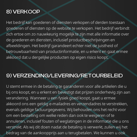
8) VERKOOP
Het bedrijf kan goederen of diensten verkopen of derden toestaan ​​
goederen of diensten op de website te verkopen. Het bedrijf verbindt
zich ertoe om zo nauwkeurig mogelijk te zijn met alle informatie over
de goederen en diensten, inclusief productbeschrijvingen en
afbeeldingen. Het bedrijf garandeert echter niet de juistheid of
betrouwbaarheid van productinformatie, en u erkent en gaat ermee
akkoord dat u dergelijke producten op eigen risico koopt.
9) VERZENDING/LEVERING/RETOURBELEID
U stemt ermee in de betaling te garanderen voor alle artikelen die u
bij ons koopt, en u erkent en bevestigt dat prijzen onderhevig zijn aan
verandering. Wanneer u een fysiek goed koopt, gaat u ermee
akkoord ons een geldig e-mailadres en verzendadres te verstrekken,
evenals geldige factuurgegevens. Wij behouden ons het recht voor
om een ​​bestelling om welke reden dan ook te weigeren of te
annuleren, inclusief fouten of weglatingen in de informatie die u ons
verstrekt. Als wij dit doen nadat de betaling is verwerkt, zullen wij het
bedrag van de aankoopprijs aan u terugbetalen. We kunnen u ook