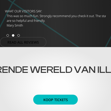
WHAT OUR VISITORS SAY:
This was so much fun. Strongly recommend you check it out. The staff
are so helpful and friendly.
Mary Smith
READ ALL REVIEWS
ENDE WERELD VAN ILLU
KOOP TICKETS