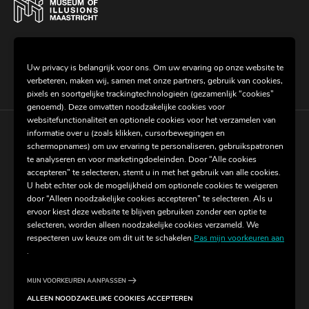
Dit museum maakt deel uit van de Global
Museum of Illusions
group.
Uw privacy is belangrijk voor ons. Om uw ervaring op onze website te
verbeteren, maken wij, samen met onze partners, gebruik van cookies,
pixels en soortgelijke trackingtechnologieën (gezamenlijk “cookies”
genoemd). Deze omvatten noodzakelijke cookies voor
websitefunctionaliteit en optionele cookies voor het verzamelen van
informatie over u (zoals klikken, cursorbewegingen en
Cookie-instellingen
schermopnames) om uw ervaring te personaliseren, gebruikspatronen
te analyseren en voor marketingdoeleinden. Door “Alle cookies
accepteren” te selecteren, stemt u in met het gebruik van alle cookies.
Algemene voorwaarden
U hebt echter ook de mogelijkheid om optionele cookies te weigeren
door “Alleen noodzakelijke cookies accepteren” te selecteren. Als u
Privacybeleid
ervoor kiest deze website te blijven gebruiken zonder een optie te
selecteren, worden alleen noodzakelijke cookies verzameld. We
respecteren uw keuze om dit uit te schakelen.
Pas mijn voorkeuren aan
.
Copyright ©-2026 2022 Museum of
Illusions | Alle rechten voorbehouden
MIJN VOORKEUREN AANPASSEN
ALLEEN NOODZAKELIJKE COOKIES ACCEPTEREN